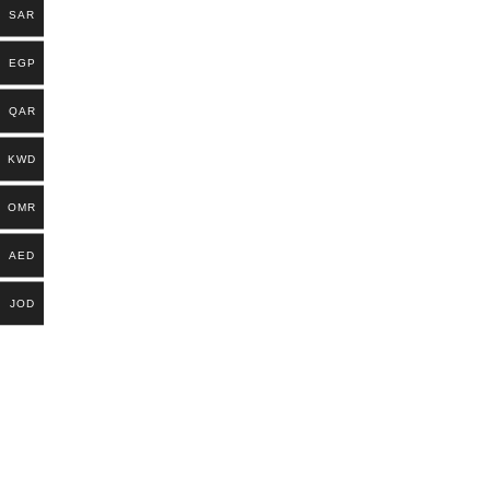
SAR
EGP
QAR
KWD
OMR
AED
JOD