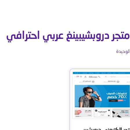
متجر دروبشيبينغ عربي احترافي
لوحيدة
قالب متجر الكتروني دروبشيبينغ