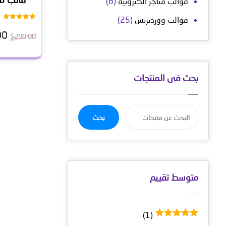
قوالب متاجر الكترونية
(8)
قوالب ووردبريس
(25)
تم التقييم
5.00
00
$
200.00
من 5
بحث فى المنتجات
بحث
متوسط ​​تقييم
(1)
تم التقييم
5