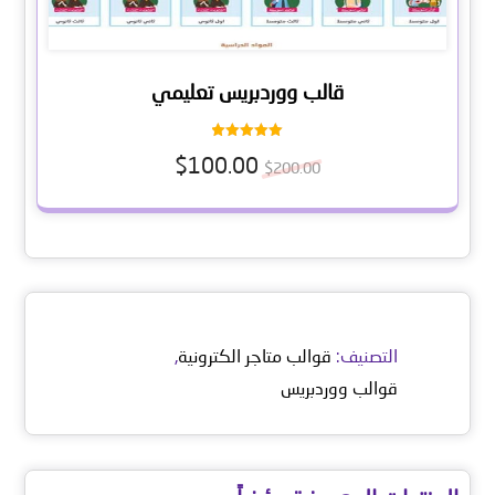
قالب ووردبريس تعليمي
تم التقييم
$
100.00
5.00
$
200.00
من 5
التصنيف:
قوالب متاجر الكترونية
,
قوالب ووردبريس