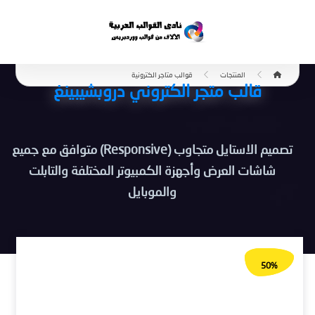
المنتجات
قوالب متاجر الكترونية
قالب متجر الكتروني دروبشيبينغ
تصميم الاستايل متجاوب (Responsive) متوافق مع جميع
شاشات العرض وأجهزة الكمبيوتر المختلفة والتابلت
والموبايل
50%
تخفيض!