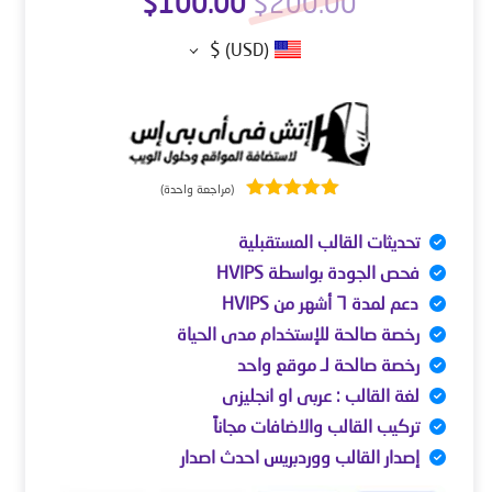
$
100.00
$
200.00
$
(USD)
(مراجعة واحدة)
تم التقييم بـ
5.00
من 5
تحديثات القالب المستقبلية
بناءً على
تقييم عميل
فحص الجودة بواسطة HVIPS
واحد
دعم لمدة ٦ أشهر من HVIPS
رخصة صالحة للإستخدام مدى الحياة
رخصة صالحة لـ موقع واحد
لغة القالب : عربى او انجليزى
تركيب القالب والاضافات مجاناً
إصدار القالب ووردبريس احدث اصدار