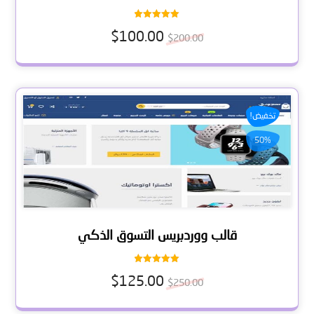
تم التقييم
$
100.00
5.00
$
200.00
من 5
تخفيض!
50%
قالب ووردبريس التسوق الذكي
تم التقييم
$
125.00
5.00
$
250.00
من 5