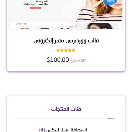
56%
قالب ووردبريس متجر إلكتروني
تم التقييم
$
100.00
5.00
$
225.00
من 5
فئات المنتجات
استضافة ريسلر لينكس
(4)