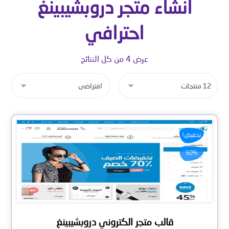
انشاء متجر دروبشيبينغ
احترافي
عرض ⁦4⁩ من كل النتائج
تخفيض!
50%
قالب متجر الكتروني دروبشيبينغ