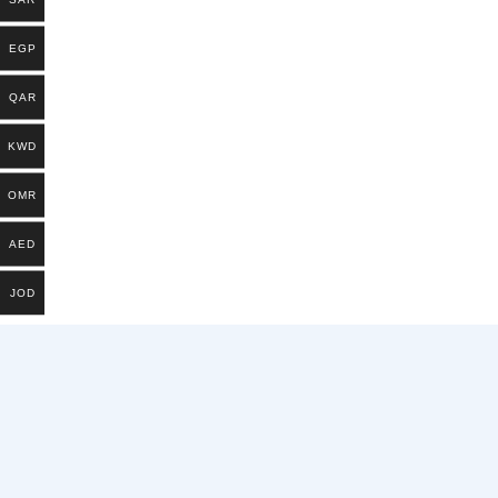
EGP
QAR
KWD
OMR
AED
JOD
يشترك