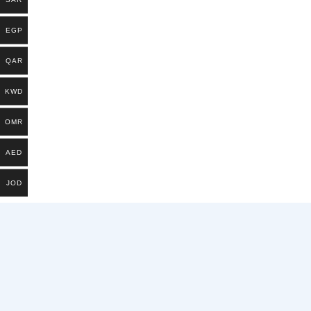
EGP
QAR
KWD
OMR
AED
JOD
يشترك