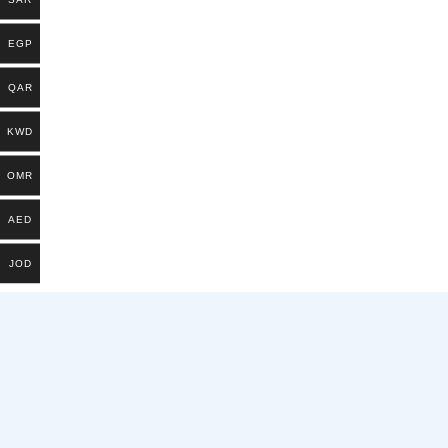
EGP
QAR
KWD
OMR
AED
JOD
يشترك