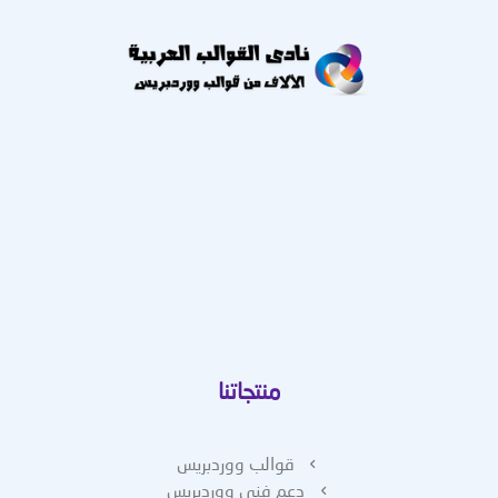
منتجاتنا
قوالب ووردبريس
دعم فني ووردبريس