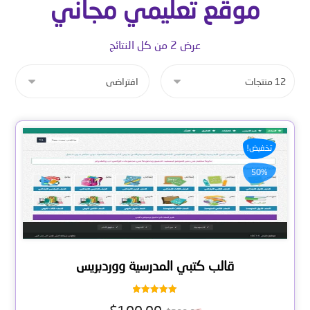
موقع تعليمي مجاني
عرض ⁦2⁩ من كل النتائج
تخفيض!
50%
قالب كتبي المدرسية ووردبريس
تم التقييم
5.00