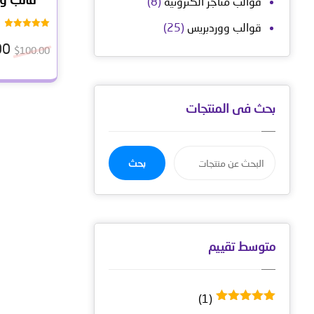
قوالب متاجر الكترونية
(8)
قوالب ووردبريس
(25)
تم التقييم
5.00
00
$
100.00
من 5
بحث فى المنتجات
بحث
متوسط ​​تقييم
(1)
تم التقييم
5