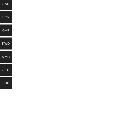
SAR
EGP
QAR
KWD
OMR
AED
JOD