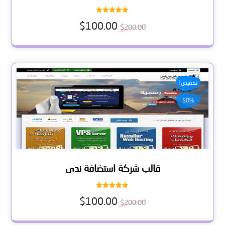
تم التقييم
$
100.00
5.00
$
200.00
من 5
تخفيض!
50%
قالب شركة استضافة ندى
تم التقييم
$
100.00
5.00
$
200.00
من 5