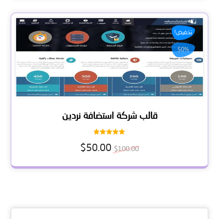
تخفيض!
50%
قالب شركة استضافة نردين
تم التقييم
$
50.00
5.00
$
100.00
من 5