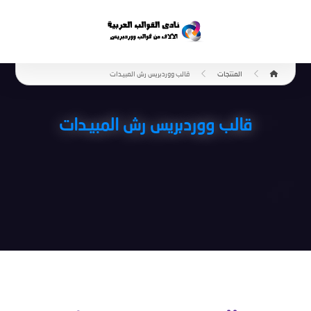
المنتجات
قالب ووردبريس رش المبيـدات
قالب ووردبريس رش المبيـدات