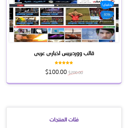
تخفيض!
50%
قالب ووردبريس اخبارى عربى
تم التقييم
$
100.00
5.00
$
200.00
من 5
فئات المنتجات