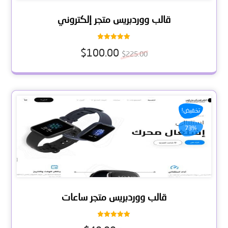
قالب ووردبريس متجر إلكتروني
تم التقييم
$
100.00
5.00
$
225.00
من 5
تخفيض!
73%
قالب ووردبريس متجر ساعات
تم التقييم