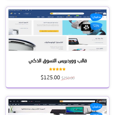
تخفيض!
50%
قالب ووردبريس التسوق الذكي
تم التقييم
$
125.00
5.00
$
250.00
من 5
تخفيض!