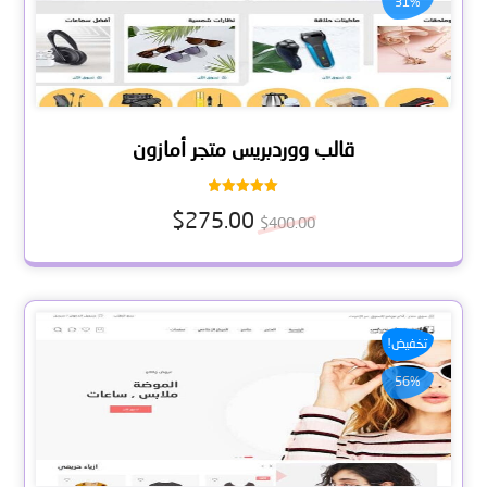
31%
قالب ووردبريس متجر أمازون
تم التقييم
$
275.00
5.00
$
400.00
من 5
تخفيض!
56%